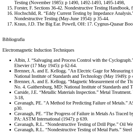
Testing (November 1985): p 1490, 1492-1493, 1495-1498,
Forster, F. Sections 36-42. Nondestructive Testing Handbook, f
Hochschild, R. “Eddy Current Testing by Impedance Analysis.”
Nondestructive Testing (May-June 1954): p 35-44.
Kraus, J.D. The Big Ear. Powell, OH: 17. Cygnus-Quasar Boo
Bibliografia
Electromagnetic Induction Techniques
Albin, J. “Salvaging and Process Control with the Cyclograph
Elsevier (17 May 1945): p 62-64.
Brenner, A. and E. Kellogg. "An Electric Gage for Measuring t
National Institute of Standards and Technology (May 1949): p
Brenner, A. and E. Kellogg. “Magnetic Measurement of the Thi
No. 4. Gaithersburg, MD: National Institute of Standards and 
Carside, J.E. “Metallic Materials Inspection.” Metal Treatment
3-18,
Cavanagh, PE. "A Method for Predicting Failure of Metals.”
p30.
Cavanagh, PE. “The Progress of Failure in Metals As Traced b
PA: ASTM International (1947): p 639.
Cavanagh, R.L. “Nondestructive Testing of Drill Pipe.” Oil W
Cavanagh, R.L. “Nondestructive Testing of Metal Parts.” Steel 