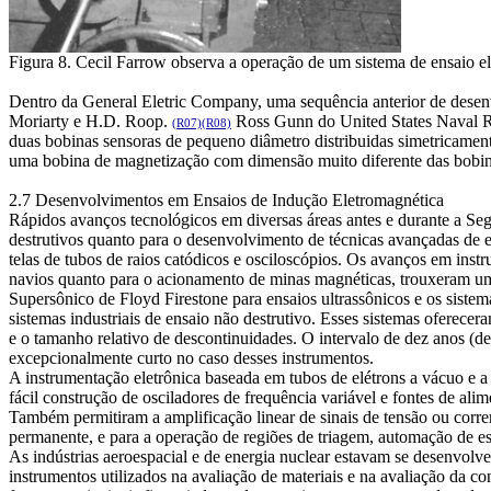
Figura 8. Cecil Farrow observa a operação de um sistema de ensaio e
Dentro da General Eletric Company, uma sequência anterior de desen
Moriarty e H.D. Roop.
Ross Gunn do United States Naval R
(R07)
(R08)
duas bobinas sensoras de pequeno diâmetro distribuidas simetricamen
uma bobina de magnetização com dimensão muito diferente das bobina
2.7 Desenvolvimentos em Ensaios de Indução Eletromagnética
Rápidos avanços tecnológicos em diversas áreas antes e durante a S
destrutivos quanto para o desenvolvimento de técnicas avançadas de en
telas de tubos de raios catódicos e osciloscópios. Os avanços em inst
navios quanto para o acionamento de minas magnéticas, trouxeram um
Supersônico de Floyd Firestone para ensaios ultrassônicos e os siste
sistemas industriais de ensaio não destrutivo. Esses sistemas oferece
e o tamanho relativo de descontinuidades. O intervalo de dez anos (d
excepcionalmente curto no caso desses instrumentos.
A instrumentação eletrônica baseada em tubos de elétrons a vácuo e 
fácil construção de osciladores de frequência variável e fontes de ali
Também permitiram a amplificação linear de sinais de tensão ou corre
permanente, e para a operação de regiões de triagem, automação de e
As indústrias aeroespacial e de energia nuclear estavam se desenvol
instrumentos utilizados na avaliação de materiais e na avaliação da co