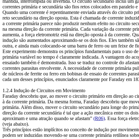
mantida, interrompida ou invertida. O circuito secundário inclui um g
correntes primária e secundária são fios retos colocados em paralelo 
Quando uma corrente é repentinamente enviada através do circuito pri
reto secundário na direção oposta. Esta é chamada de corrente induzid
a corrente primária parece não produzir nenhum efeito no circuito sec
na mesma direção da corrente primária. Cada variação da corrente pri
aumenta, a força eletromotriz está na direção oposta à da corrente. Qu
indução são aumentados aproximando-se os dois fios. Eles também sã
outra, e ainda mais colocando-se uma barra de ferro ou um feixe de fi
Este experimento demonstra os princípios fundamentais para o uso de
primária variável no tempo é claramente indicada. A vantagem do ac
ensaiado também é demonstrada. Isso se traduz no controle do afastam
correntes parasitas envolvente. A necessidade de corrente primária pu
de núcleos de ferrite ou ferro em bobinas de ensaio de correntes paras
cada um desses princípios, enunciados claramente por Faraday em 18
1.2.4 Indução de Circuitos em Movimento
Faraday descobriu que, ao mover o circuito primário em direção ao ci
à da corrente primária. Da mesma forma, Faraday descobriu que mover
primária. Além disso, mover o circuito secundário para longe do prim
direção da corrente secundária é tal que a ação mecânica entre os do
aproximam e uma atração quando se afastam”
(R06)
. Essa força elet
(veja abaixo).
Três princípios estão implícitos no conceito de indução por movimento
podem ser induzidas movendo-se uma corrente primária retilínea sobr