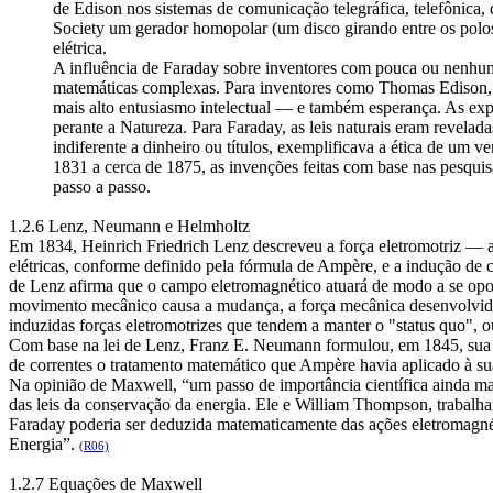
de Edison nos sistemas de comunicação telegráfica, telefônica
Society um gerador homopolar (um disco girando entre os polo
elétrica.
A influência de Faraday sobre inventores com pouca ou nenhuma
matemáticas complexas. Para inventores como Thomas Edison, Fa
mais alto entusiasmo intelectual — e também esperança. As exp
perante a Natureza. Para Faraday, as leis naturais eram revelad
indiferente a dinheiro ou títulos, exemplificava a ética de um
1831 a cerca de 1875, as invenções feitas com base nas pesquis
passo a passo.
1.2.6 Lenz, Neumann e Helmholtz
Em 1834, Heinrich Friedrich Lenz descreveu a força eletromotriz — a
elétricas, conforme definido pela fórmula de Ampère, e a indução de c
de Lenz afirma que o campo eletromagnético atuará de modo a se opor 
movimento mecânico causa a mudança, a força mecânica desenvolvida
induzidas forças eletromotrizes que tendem a manter o "status quo", ou
Com base na lei de Lenz, Franz E. Neumann formulou, em 1845, sua t
de correntes o tratamento matemático que Ampère havia aplicado à s
Na opinião de Maxwell, “um passo de importância científica ainda mai
das leis da conservação da energia. Ele e William Thompson, trabalh
Faraday poderia ser deduzida matematicamente das ações eletromagné
Energia”.
(R06)
1.2.7 Equações de Maxwell