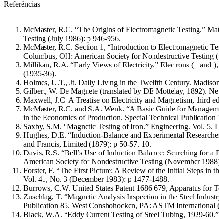
Referências
McMaster, R.C. “The Origins of Electromagnetic Testing.” Mat
Testing (July 1986): p 946-956.
McMaster, R.C. Section 1, “Introduction to Electromagnetic Te
Columbus, OH: American Society for Nondestructive Testing (
Millikan, R.A. “Early Views of Electricity.” Electrons (+ and-
(1935-36).
Holmes, U.T,, Jt. Daily Living in the Twelfth Century. Madison
Gilbert, W. De Magnete (translated by DE Mottelay, 1892). N
Maxwell, J.C. A Treatise on Electricity and Magnetism, third e
McMaster, R.C. and S.A. Wenk. “A Basic Guide for Managemen
in the Economics of Production. Special Technical Publicatio
Saxby, S.M. “Magnetic Testing of Iron.” Engineering. Vol. 5. 
Hughes, D.E. “Induction-Balance and Experimental Researches
and Francis, Limited (1879): p 50-57. 10.
Davis, R.S. “Bell’s Use of Induction Balance: Searching for a 
American Society for Nondestructive Testing (November 1988)
Forster, F. “The First Picture: A Review of the Initial Steps i
Vol. 41, No. 3 (December 1983): p 1477-1488.
Burrows, C.W. United States Patent 1686 679, Apparatus for T
Zuschlag, T. “Magnetic Analysis Inspection in the Steel Indus
Publication 85. West Conshohocken, PA: ASTM International (
Black, W.A. “Eddy Current Testing of Steel Tubing, 1929-60.”