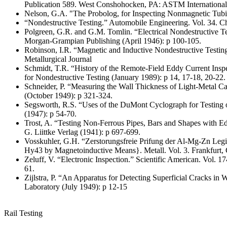
Publication 589. West Conshohocken, PA: ASTM International 
Nelson, G.A. "The Probolog, for Inspecting Nonmagnetic Tubin
“Nondestructive Testing.” Automobile Engineering. Vol. 34. C
Polgreen, G.R. and G.M. Tomlin. “Electrical Nondestructive Te
Morgan-Grampian Publishing (April 1946): p 100-105.
Robinson, I.R. “Magnetic and Inductive Nondestructive Testin
Metallurgical Journal
Schmidt, T.R. “History of the Remote-Field Eddy Current Insp
for Nondestructive Testing (January 1989): p 14, 17-18, 20-22.
Schneider, P. “Measuring the Wall Thickness of Light-Metal Ca
(October 1949): p 321-324.
Segsworth, R.S. “Uses of the DuMont Cyclograph for Testing of
(1947): p 54-70.
Trost, A. “Testing Non-Ferrous Pipes, Bars and Shapes with Ed
G. Liittke Verlag (1941): p 697-699.
Vosskuhler, G.H. “Zerstorungsfreie Prifung der Al-Mg-Zn Le
Hy43 by Magnetoinductive Means}. Metall. Vol. 3. Frankfurt,
Zeluff, V. “Electronic Inspection.” Scientific American. Vol.
61.
Zijlstra, P. “An Apparatus for Detecting Superficial Cracks in
Laboratory (July 1949): p 12-15
Rail Testing