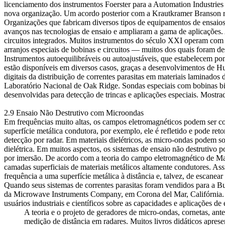
licenciamento dos instrumentos Foerster para a Automation Industrie
nova organização. Um acordo posterior com a Krautkramer Branson re
Organizações que fabricam diversos tipos de equipamentos de ensaio
avanços nas tecnologias de ensaio e ampliaram a gama de aplicações. 
circuitos integrados. Muitos instrumentos do século XXI operam com b
arranjos especiais de bobinas e circuitos — muitos dos quais foram d
Instrumentos autoequilibráveis ​​ou autoajustáveis, que estabelecem p
estão disponíveis em diversos casos, graças a desenvolvimentos de H
digitais da distribuição de correntes parasitas em materiais laminados
Laboratório Nacional de Oak Ridge. Sondas especiais com bobinas bi
desenvolvidas para detecção de trincas e aplicações especiais. Mostrad
2.9 Ensaio Não Destrutivo com Microondas
Em frequências muito altas, os campos eletromagnéticos podem ser c
superfície metálica condutora, por exemplo, ele é refletido e pode re
detecção por radar. Em materiais dielétricos, as micro-ondas podem s
dielétrica. Em muitos aspectos, os sistemas de ensaio não destrutivo
por imersão. De acordo com a teoria do campo eletromagnético de Maxw
camadas superficiais de materiais metálicos altamente condutores. Assi
frequência a uma superfície metálica à distância e, talvez, de escanear
Quando seus sistemas de correntes parasitas foram vendidos para a 
da Microwave Instruments Company, em Corona del Mar, Califórnia. Lo
usuários industriais e científicos sobre as capacidades e aplicações d
A teoria e o projeto de geradores de micro-ondas, cornetas, ant
medição de distância em radares. Muitos livros didáticos apre