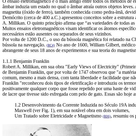
O ensaio eletromagnético é o mais antigo entre todos os métodos de ens
âmbar induzia um estado no qual o âmbar atraía outros objetos leves.
magnetita (óxido de ferro), também conhecida como pedra-ímã, devido
Demócrito (cerca de 400 a.C.) apresentou conceitos sobre a estrutura 
A. Millikan. O quinto princípio afirma que “as variedades de todas 
Muitos ensaios eletromagnéticos visam identificar os átomos específi
necessários estão ausentes ou separados de seus vizinhos.
Por volta de 1200 D.C., o uso da bússola magnética foi relatado na
bússola na navegação.
No ano de 1600, William Gilbert, médico 
(RC4)
abrangente de seus 18 anos de experimentos e sua teoria do magneti
1.1.1 Benjamin Franklin
Robert A. Millikan, em sua obra "Early Views of Electricity" (Primeira
de Benjamin Franklin, que por volta de 1747 observou que "a matéria 
comum, mesmo a mais densa, com tanta liberdade e facilidade que nã
Franklin "reconheceu dois tipos de eletrificação e introduziu os termos
positivamente qualquer corpo que fosse repelido por uma haste de vidr
de lacre que tivesse sido esfregada com pelo de gato. Essas são hoje as
1.2 Desenvolvimento da Corrente Induzida no Século 19
A indu
Maxwell (ver Fig. 1), em sua notável obra em dois volumes,
Um Tratado sobre Eletricidade e Magnetismo
, resumiu os
(R06)