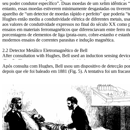
seu poder condutor específico”. Duas moedas de um xelim idênticas “
entanto, essas moedas estiverem minimamente desgastadas ou tivere
aparelho de “um detector de moedas rápido e perfeito” que poderia “te
Hughes então mediu a condutividade elétrica de diferentes metais, us
aos valores de condutividade expressos no final do século XX como 
ensaios em materiais ferromagnéticos que diferenciavam entre ferro m
porcentagens de elementos de liga (prata-ouro, cobre-estanho e estanh
modernos ensaios de correntes parasitas e indução magnética.
2.2 Detector Metálico Eletromagnético de Bell
After consultation with Hughes, Bell used an induction sensing device 
(Fig. 5). The attempt was a failure, probably because signals from beds
Após consulta com Hughes, Bell usou um dispositivo de detecção por
depois que ele foi baleado em 1881 (Fig. 5). A tentativa foi um fraca