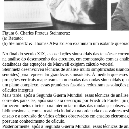
Figura 6. Charles Proteus Steinmertz:
(a) Retrato;
(b) Steinmertz & Thomas Alva Edison examinam um isolante quebrado 
No final do século XIX, as oscilações sinusoidais das tensões e corre
na análise do desempenho dos circuitos, em comparação com as anális
detalhadas das equações de Maxwell exigiam cálculo vetorial.
Steinmetz desenvolveu técnicas de análise muito simplificadas usand
senoides) para representar grandezas sinusoidais. À medida que esse
projeções verticais mapeavam as ordenadas das ondas sinusoidais qu
um plano complexo, essas grandezas fasoriais reduziram as soluções p
cálculos integrais.
Mais tarde, após a Segunda Guerra Mundial, essas técnicas de análise
correntes parasitas, após sua clara descrição por Friedrich Forster.
(R11
fornecem meios diretos para interpretar muitas das mudanças observad
bidimensionais, com a reatância indutiva na ordenada e os valores re
ensaio e a previsão de vários efeitos observados em ensaios eletromag
possuem conhecimento de cálculo.
Posteriormente, após a Segunda Guerra Mundial, essas técnicas de aná