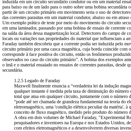
induzida em um circuito secundário condutor ou em um material ensa
para baixo ou de um lado para o outro sobre uma bobina secundária ou
partir de um circuito primário em movimento seria o uso de detectore
das correntes parasitas em um material condutor, abaixo ou em atras
Um exemplo prático de teste por meio do movimento do circuito secu
em uma laminador, passando por uma bobina de ensaio de corrente con
na saída da área dessa magnetização local. Detectores do campo de c
locais ou variações nas propriedades do material que influenciam a amp
Faraday também descobriu que a corrente podia ser induzida pelo mov
circuito primário por uma casca magnética, cuja borda coincide com o c
corresponde à face positiva do circuito, então os fenômenos produzid
observados no caso do circuito primário”. A bobina dos exemplos ant
o ímã e o material ensaiado no ensaios de correntes parasitas, desde 
secundária.
1.2.5 Legado de Faraday
Maxwell finalmente enuncia a “verdadeira lei da indução magnet
qualquer instante é medida pela taxa de diminuição do número de
total que atua em qualquer circuito, juntamente com o número 
“pode até ser chamada de grandeza fundamental na teoria do 
eletromagnético, uma 'condição elétrica peculiar da matéria', à
conceito de fluxo magnético, medido pelo produto do número de
A obra em dois volumes de Michael Faraday, "Experimental Rese
pesquisadores e inventores na Europa e nos Estados Unidos, de
com efeitos eletromagnéticos e a desenvolverem diversas inven