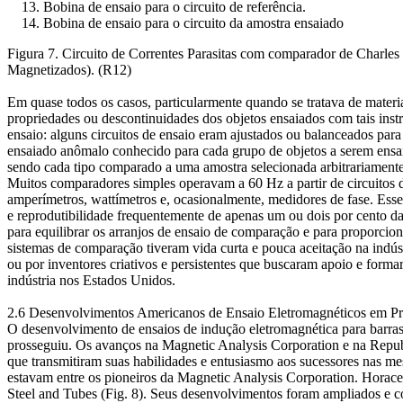
Bobina de ensaio para o circuito de referência.
Bobina de ensaio para o circuito da amostra ensaiado
Figura 7. Circuito de Correntes Parasitas com comparador de Charles
Magnetizados). (R12)
Em quase todos os casos, particularmente quando se tratava de materiai
propriedades ou descontinuidades dos objetos ensaiados com tais ins
ensaio: alguns circuitos de ensaio eram ajustados ou balanceados para
ensaiado anômalo conhecido para cada grupo de objetos a serem ensai
sendo cada tipo comparado a uma amostra selecionada arbitrariamente
Muitos comparadores simples operavam a 60 Hz a partir de circuitos d
amperímetros, wattímetros e, ocasionalmente, medidores de fase. Ess
e reprodutibilidade frequentemente de apenas um ou dois por cento da
​​para equilibrar os arranjos de ensaio de comparação e para proporcio
sistemas de comparação tiveram vida curta e pouca aceitação na indús
ou por inventores criativos e persistentes que buscaram apoio e form
indústria nos Estados Unidos.
2.6 Desenvolvimentos Americanos de Ensaio Eletromagnéticos em P
O desenvolvimento de ensaios de indução eletromagnética para barras 
prosseguiu. Os avanços na Magnetic Analysis Corporation e na Repub
que transmitiram suas habilidades e entusiasmo aos sucessores nas 
estavam entre os pioneiros da Magnetic Analysis Corporation. Horace
Steel and Tubes (Fig. 8). Seus desenvolvimentos foram ampliados e 