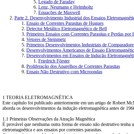
Legado de Faraday
Lenz, Neumann e Helmholtz
Equações de Maxwell
Parte 2. Desenvolvimento Industrial dos Ensaios Eletromagnéti
Ensaio de Correntes Parasitas de Hugues
Detector Metálico Eletromagnético de Bell
Primeiros Ensaios com Correntes Parasitas e Perdas por
Vetores de Steinmetz
Primeiros Desenvolvimentos Industriais de Comparadore
Desenvolvimentos Americanos de Ensaio Eletromagnéti
Desenvolvimentos em Ensaios de Indução Eletromagnéti
Friedrich Förster
Proliferação dos Aparelhos de Correntes Parasitas
Ensaio Não Destrutivo com Microondas
1 TEORIA ELETROMAGNÉTICA
Este capítulo foi publicado anteriormente em um artigo de Robert M
aborda os desenvolvimentos da indução eletromagnética antes de 196
1.1 Primeiras Observações da Atração Magnética
É provável que nenhuma outra forma de ensaio não destrutivo tenha um
eletromagnética e aos ensaios por correntes parasitas.