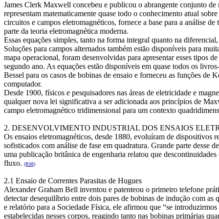
James Clerk Maxwell concebeu e publicou o abrangente conjunto de
representam matematicamente quase todo o conhecimento atual sobre o
circuitos e campos eletromagnéticos, fornece a base para a análise de
parte da teoria eletromagnética moderna.
Essas equações simples, tanto na forma integral quanto na diferencial
Soluções para campos alternados também estão disponíveis para muitas
mapa operacional, foram desenvolvidas para apresentar esses tipos de
segundo ano. As equações estão disponíveis em quase todos os livros
Bessel para os casos de bobinas de ensaio e forneceu as funções de K
computador.
Desde 1900, físicos e pesquisadores nas áreas de eletricidade e mag
qualquer nova lei significativa a ser adicionada aos princípios de Max
campo eletromagnético tridimensional para um contexto quadridimens
2. DESENVOLVIMENTO INDUSTRIAL DOS ENSAIOS ELE
Os ensaios eletromagnéticos, desde 1880, evoluíram de dispositivos re
sofisticados com análise de fase em quadratura. Grande parte desse 
uma publicação britânica de engenharia relatou que descontinuidades
fluxo.
(R08)
2.1 Ensaio de Correntes Parasitas de Hugues
Alexander Graham Bell inventou e patenteou o primeiro telefone prá
detectar desequilíbrio entre dois pares de bobinas de indução com as
e relatório para a Sociedade Física, ele afirmou que “se introduzirmo
estabelecidas nesses corpos, reagindo tanto nas bobinas primárias qua