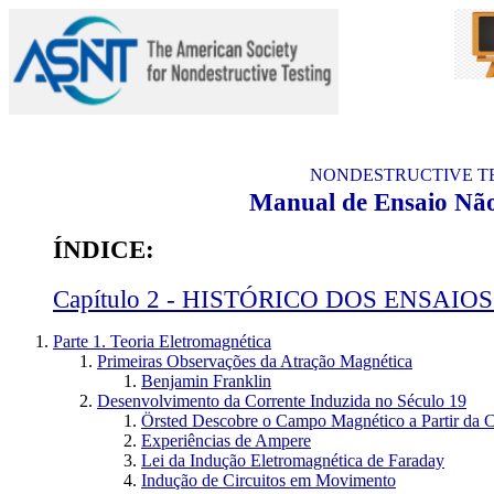
NONDESTRUCTIVE TEST
Manual de Ensaio Não
ÍNDICE:
Capítulo 2 - HISTÓRICO DOS ENSA
Parte 1. Teoria Eletromagnética
Primeiras Observações da Atração Magnética
Benjamin Franklin
Desenvolvimento da Corrente Induzida no Século 19
Örsted Descobre o Campo Magnético a Partir da Co
Experiências de Ampere
Lei da Indução Eletromagnética de Faraday
Indução de Circuitos em Movimento