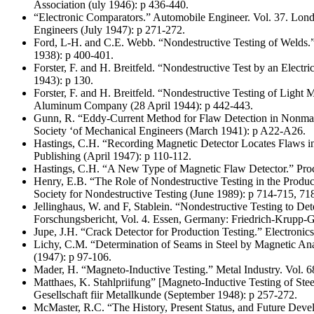
Association (uly 1946): p 436-440.
“Electronic Comparators.” Automobile Engineer. Vol. 37. Londo
Engineers (July 1947): p 271-272.
Ford, L-H. and C.E. Webb. “Nondestructive Testing of Welds.
1938): p 400-401.
Forster, F. and H. Breitfeld. “Nondestructive Test by an Ele
1943): p 130.
Forster, F. and H. Breitfeld. “Nondestructive Testing of Light 
Aluminum Company (28 April 1944): p 442-443.
Gunn, R. “Eddy-Current Method for Flaw Detection in Nonmag
Society ‘of Mechanical Engineers (March 1941): p A22-A26.
Hastings, C.H. “Recording Magnetic Detector Locates Flaws 
Publishing (April 1947): p 110-112.
Hastings, C.H. “A New Type of Magnetic Flaw Detector.” Proc
Henry, E.B. “The Role of Nondestructive Testing in the Produ
Society for Nondestructive Testing (June 1989): p 714-715, 71
Jellinghaus, W. and F, Stablein. “Nondestructive Testing to D
Forschungsbericht, Vol. 4. Essen, Germany: Friedrich-Krupp-
Jupe, J.H. “Crack Detector for Production Testing.” Electron
Lichy, C.M. “Determination of Seams in Steel by Magnetic Ana
(1947): p 97-106.
Mader, H. “Magneto-Inductive Testing.” Metal Industry. Vol. 
Matthaes, K. Stahlpriifung” [Magneto-Inductive Testing of Steel
Gesellschaft fiir Metallkunde (September 1948): p 257-272.
McMaster, R.C. “The History, Present Status, and Future Deve