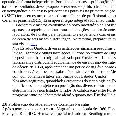
operado de forma independente. Por meio de extensas publicações (ini
tornou os resultados dessa pesquisa acessíveis ao público técnico mun
eletromagnética e de ensaio por correntes parasitas na primeira edi
(ASNT) forneceu os meios para educar milhares de profissionais de ens
correntes parasitas.(R15) Essa apresentação integrada foi então usada 
Os desenvolvimentos exclusivos no novo laboratório de Forste
apenas por aqueles que leram suas publicações em alemão ante
laboratório de Forster para treinamento e experiência com essa
de cerca de seis meses a Reutlingen. Ao retornar, preparou rel
sua visita.
(R16)
Nos Estados Unidos, diversas instalações iniciaram pesquisas pa
Ridge, Hanford e outras instalações. O trabalho criativo de 
resposta ao trabalho original realizado por Forster. Ainda
mais s
fabricavam e distribuíam equipamentos de ensaios não destruti
da década de 1950, após aprender um pouco de inglês a bordo d
concluídos. A equipe de ensaios não destrutivos do Instituto M
com componentes e tubos eletrônicos dos Estados Unidos.
Nos anos seguintes, quantidades crescentes da tecnologia de Fo
qualificou-se no projeto e na produção dos diversos instrument
eletromagnética nos Estados Unidos. A colaboração entre Forst
progresso tanto no laboratório alemão quanto nos Estados Unid
2.8 Proliferação dos Aparelhos de Correntes Parasitas
Após o término do acordo com a Magnaflux na década de 1960, Forst
Michigan. Rudolf G. Hentschel, que foi treinado em Reutlingen no Inst