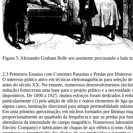
Figura 5. Alexander Graham Belle seu assistente procurando a bala no
2.3 Primeiros Ensaios com Correntes Parasitas e Perdas por Histere
O interesse prático ativo em técnicas eletromagnéticas para seleção de
antes do século XX. No entanto, numerosos desenvolvimentos (incluind
indução) forneceram uma base para o projeto prático e a necessidade d
dispositivos. De 1890 a 1925, muitos esforços foram dedicados à redu
particularmente (1) pela adição de silício e outros elementos de liga 
alguns casos, laminação direcional para atingir permeabilidade máxim
Em uma primeira aproximação, em núcleos formados por lâminas magné
proporcionalmente ao quadrado da frequência e que as perdas por his
alternância da intensidade do campo magnético. Numerosos laboratóri
Electric Company) e fabricantes de chapas de aço elétrico (como Al
monitorar as propriedades das chapas de aço produzidas e garantir os f