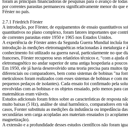
foram as principais financiadoras de pesquisas para o avanço de toda
por correntes parasitas permaneceu significativamente menor do que e
Férster no país.
2.7.1 Friedrich Förster
A introdução, por Förster, de equipamentos de ensaio quantitativos sof
quantitativos no plano complexo, foram fatores importantes que contr
de correntes parasitas entre 1950 e 1965 nos Estados Unidos.
A experiência de Förster antes da Segunda Guerra Mundial incluía for
introdução às medições eletromagnéticas relacionadas à metalurgia e 
conhecimento foi utilizado na guerra naval, particularmente no que di
franceses, Förster recuperou seus relatórios técnicos e, “com a ajuda
eletromagnético no andar superior de uma antiga hospedaria a poucos 
Em 1950, ele já havia desenvolvido uma teoria precisa para muitos tipo
diferenciais ou comparadores, bem como sistemas de bobinas "na forma 
meticulosos foram realizados com esses sistemas de bobinas e com mo
pequenos pedaços de isolantes). Cada ensaio foi confirmado pela solu
envolvidas com as bobinas e os objetos ensaiado, pelo menos para cas
matemáticas eram viáveis.
Estudos adicionais foram feitos sobre as características de resposta n
muito baixas (5 Hz), análise de sinal harmônico, comparadores em vár
casos, Forster substituiu as medições da indutância ou impedância da
secundárias sem carga acopladas aos materiais ensaiados (o acoplamen
magnetização).
A extensão e a profundidade desses estudos científicos não foram igu