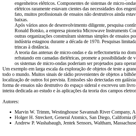
engenheiros elétricos. Componentes de sistemas de micro-ondas
elétricos raramente estavam cientes das necessidades dos engen
fato, muitos profissionais de ensaios não destrutivos ainda est
baixas.
Após vários anos de desenvolvimento diligente, pesquisa contí
Ronald Botsko, a empresa pioneira Microwave Instruments Comp
outras organizações construíram sistemas simples de ensaios p
indústria estagnou durante a década de 1970. Pesquisas limitad
trincas à distância.
A teoria das antenas de micro-ondas e da reflectometria no dom
refratando em camadas dielétricas, promete a possibilidade de 
os sistemas de micro-ondas poderiam ser projetados para operar
Um exemplo em larga escala da exploração de objetos de teste a gran
todo o mundo. Muitos sinais de rádio provenientes de objetos a bilhõe
localização de outros foi prevista. Emissões são detectadas em galáxi
forma de ensaios não destrutivo do espaço sideral e escreveu um livro
inteira dedicada ao estudo e às aplicações da teoria dos campos elet
Autores:
Marvin W. Trimm, Westinghouse Savannah River Company, Aike
Holger H. Streckert, General Atomics, San Diego, California (P
Andrew P. Washabaugh, Jentek Sensors, Waltham, Massachusett