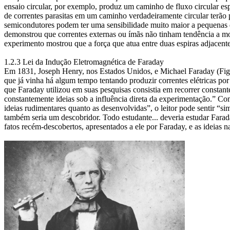
ensaio circular, por exemplo, produz um caminho de fluxo circular es
de correntes parasitas em um caminho verdadeiramente circular terão
semicondutores podem ter uma sensibilidade muito maior a pequenas 
demonstrou que correntes externas ou ímãs não tinham tendência a mo
experimento mostrou que a força que atua entre duas espiras adjacente
1.2.3 Lei da Indução Eletromagnética de Faraday
Em 1831, Joseph Henry, nos Estados Unidos, e Michael Faraday (Fig. 
que já vinha há algum tempo tentando produzir correntes elétricas po
que Faraday utilizou em suas pesquisas consistia em recorrer constan
constantemente ideias sob a influência direta da experimentação.” C
ideias rudimentares quanto as desenvolvidas”, o leitor pode sentir “si
também seria um descobridor. Todo estudante... deveria estudar Farada
fatos recém-descobertos, apresentados a ele por Faraday, e as ideias 