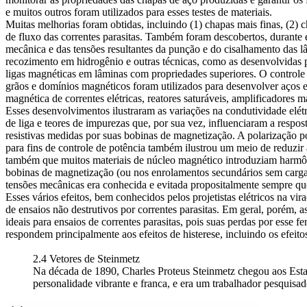
e muitos outros foram utilizados para esses testes de materiais.
Muitas melhorias foram obtidas, incluindo (1) chapas mais finas, (2) c
de fluxo das correntes parasitas. Também foram descobertos, durante es
mecânica e das tensões resultantes da punção e do cisalhamento das l
recozimento em hidrogênio e outras técnicas, como as desenvolvidas 
ligas magnéticas em lâminas com propriedades superiores. O controle d
grãos e domínios magnéticos foram utilizados para desenvolver aços e
magnética de correntes elétricas, reatores saturáveis, amplificadores 
Esses desenvolvimentos ilustraram as variações na condutividade elétr
de liga e teores de impurezas que, por sua vez, influenciaram a respos
resistivas medidas por suas bobinas de magnetização. A polarização por 
para fins de controle de potência também ilustrou um meio de reduzir
também que muitos materiais de núcleo magnético introduziam harmôni
bobinas de magnetização (ou nos enrolamentos secundários sem carga n
tensões mecânicas era conhecida e evitada propositalmente sempre qu
Esses vários efeitos, bem conhecidos pelos projetistas elétricos na vira
de ensaios não destrutivos por correntes parasitas. Em geral, porém, a
ideais para ensaios de correntes parasitas, pois suas perdas por esse 
respondem principalmente aos efeitos de histerese, incluindo os efeit
2.4 Vetores de Steinmetz
Na década de 1890, Charles Proteus Steinmetz chegou aos Estad
personalidade vibrante e franca, e era um
trabalhador
pesquisad